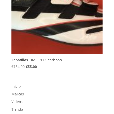
Zapatillas TIME RXE1 carbono
El
El
€
184.00
€
55.00
precio
precio
original
actual
era:
es:
Inicio
€184.00.
€55.00.
Marcas
Videos
Tienda