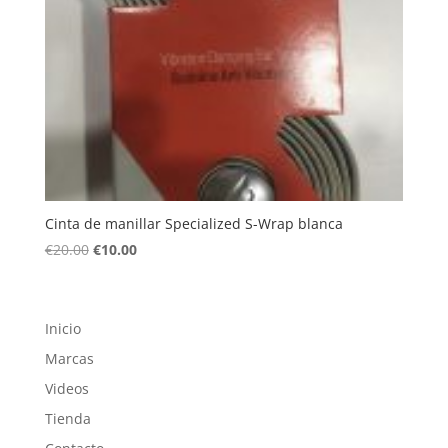
Cinta de manillar Specialized S-Wrap blanca
El
El
€
20.00
€
10.00
precio
precio
original
actual
era:
es:
Inicio
€20.00.
€10.00.
Marcas
Videos
Tienda