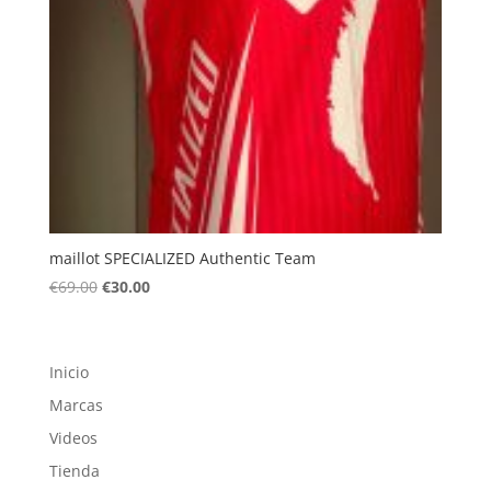
maillot SPECIALIZED Authentic Team
El
El
€
69.00
€
30.00
precio
precio
original
actual
era:
es:
Inicio
€69.00.
€30.00.
Marcas
Videos
Tienda