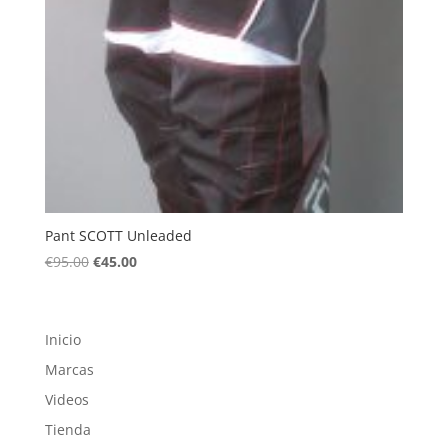
Pant SCOTT Unleaded
El
El
€
95.00
€
45.00
precio
precio
original
actual
era:
es:
Inicio
€95.00.
€45.00.
Marcas
Videos
Tienda