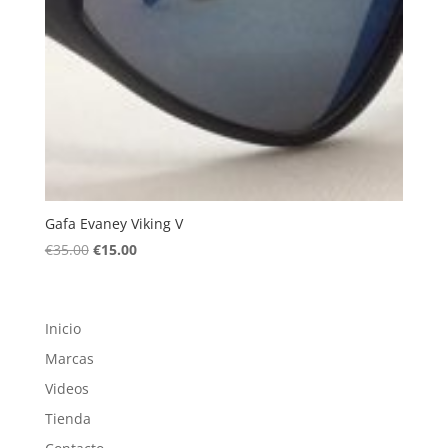
Gafa Evaney Viking V
El
El
€
35.00
€
15.00
precio
precio
original
actual
era:
es:
Inicio
€35.00.
€15.00.
Marcas
Videos
Tienda