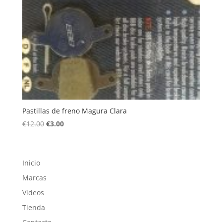
Pastillas de freno Magura Clara
El
El
€
12.00
€
3.00
precio
precio
original
actual
era:
es:
Inicio
€12.00.
€3.00.
Marcas
Videos
Tienda