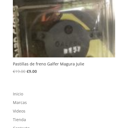
Pastillas de freno Galfer Magura Julie
El
El
€
19.00
€
9.00
precio
precio
original
actual
era:
es:
Inicio
€19.00.
€9.00.
Marcas
Videos
Tienda