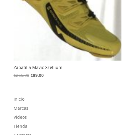
Zapatilla Mavic Xzellium
El
El
€
265.00
€
89.00
precio
precio
original
actual
era:
es:
Inicio
€265.00.
€89.00.
Marcas
Videos
Tienda