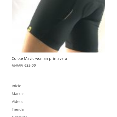
Culote Mavic woman primavera
El
El
€
50.00
€
25.00
precio
precio
original
actual
era:
es:
Inicio
€50.00.
€25.00.
Marcas
Videos
Tienda