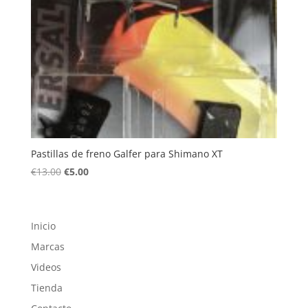
Pastillas de freno Galfer para Shimano XT
El
El
€
13.00
€
5.00
precio
precio
original
actual
era:
es:
Inicio
€13.00.
€5.00.
Marcas
Videos
Tienda