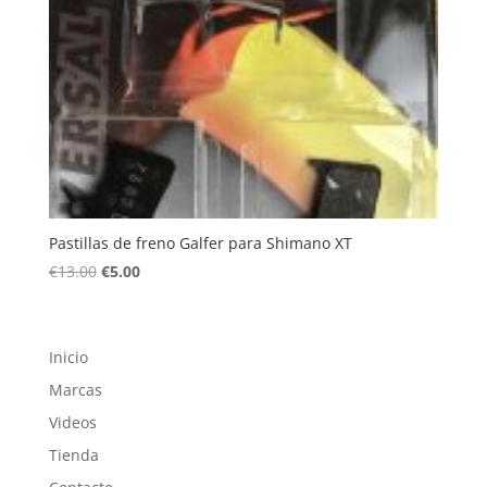
Pastillas de freno Galfer para Shimano XT
El
El
€
13.00
€
5.00
precio
precio
original
actual
era:
es:
Inicio
€13.00.
€5.00.
Marcas
Videos
Tienda