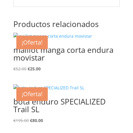
Productos relacionados
¡Oferta!
maillot manga corta endura
movistar
El
El
€
52.00
€
25.00
precio
precio
original
actual
era:
es:
¡Oferta!
€52.00.
€25.00.
bota enduro SPECIALIZED
Trail SL
El
El
€
195.00
€
80.00
precio
precio