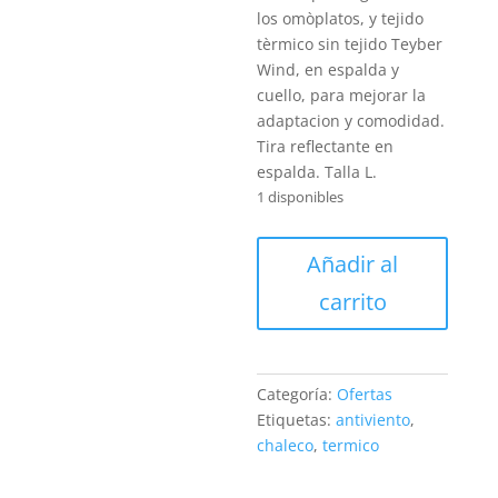
los omòplatos, y tejido
tèrmico sin tejido Teyber
Wind, en espalda y
cuello, para mejorar la
adaptacion y comodidad.
Tira reflectante en
espalda. Talla L.
1 disponibles
Chaleco
Añadir al
Of3
carrito
tèrmico
cantidad
Categoría:
Ofertas
Etiquetas:
antiviento
,
chaleco
,
termico