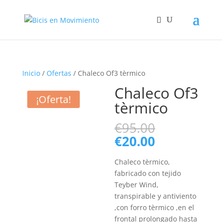
Inicio
/
Ofertas
/ Chaleco Of3 tèrmico
Chaleco Of3
¡Oferta!
tèrmico
El
€
95.00
precio
El
€
20.00
original
precio
era:
actual
Chaleco tèrmico,
€95.00.
es:
fabricado con tejido
€20.00.
Teyber Wind,
transpirable y antiviento
,con forro tèrmico ,en el
frontal prolongado hasta