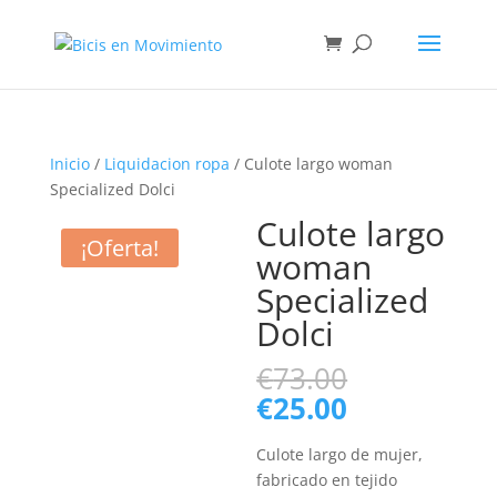
Inicio
/
Liquidacion ropa
/ Culote largo woman
Specialized Dolci
Culote largo
¡Oferta!
woman
Specialized
Dolci
El
€
73.00
precio
El
€
25.00
original
precio
era:
actual
Culote largo de mujer,
€73.00.
es:
fabricado en tejido