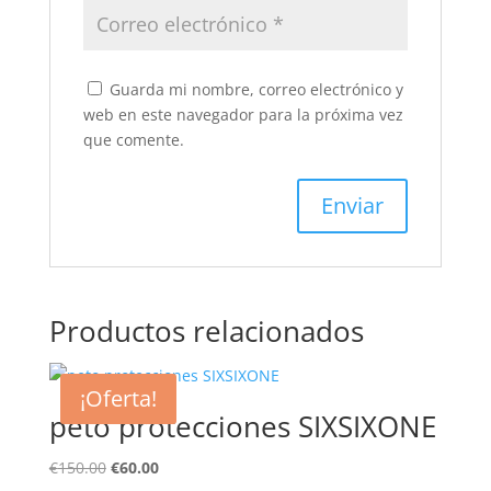
Guarda mi nombre, correo electrónico y
web en este navegador para la próxima vez
que comente.
Productos relacionados
¡Oferta!
peto protecciones SIXSIXONE
El
El
€
150.00
€
60.00