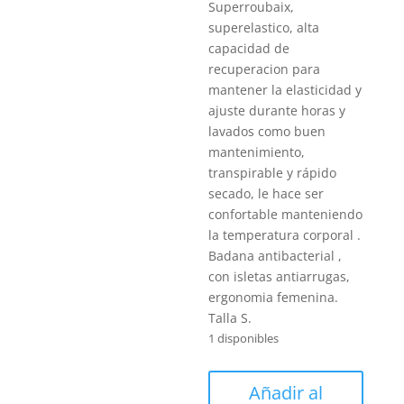
€25.00.
Superroubaix,
superelastico, alta
capacidad de
recuperacion para
mantener la elasticidad y
ajuste durante horas y
lavados como buen
mantenimiento,
transpirable y rápido
secado, le hace ser
confortable manteniendo
la temperatura corporal .
Badana antibacterial ,
con isletas antiarrugas,
ergonomia femenina.
Talla S.
1 disponibles
Culote
Añadir al
largo