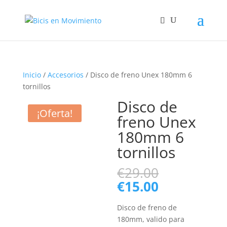
Inicio
/
Accesorios
/ Disco de freno Unex 180mm 6
tornillos
Disco de
¡Oferta!
freno Unex
180mm 6
tornillos
El
€
29.00
precio
El
€
15.00
original
precio
era:
actual
Disco de freno de
€29.00.
es:
180mm, valido para