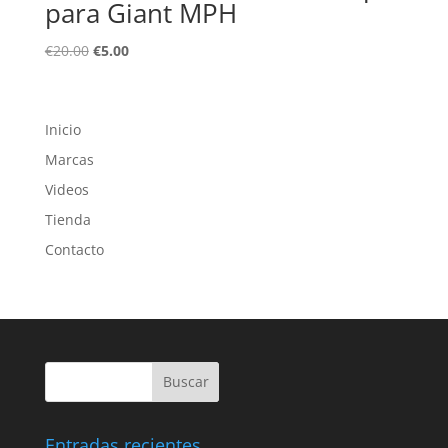
para Giant MPH
El
El
€
20.00
€
5.00
precio
precio
original
actual
era:
es:
Inicio
€20.00.
€5.00.
Marcas
Videos
Tienda
Contacto
Entradas recientes