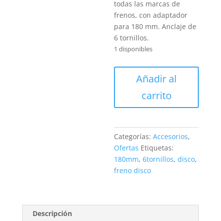
€15.00.
todas las marcas de
frenos, con adaptador
para 180 mm. Anclaje de
6 tornillos.
1 disponibles
Disco
Añadir al
de
carrito
freno
Unex
180mm
6
Categorías:
Accesorios
,
tornillos
Ofertas
Etiquetas:
cantidad
180mm
,
6tornillos
,
disco
,
freno disco
Descripción